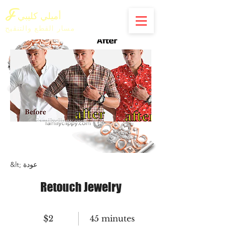
F
أميلي كليبي
مسار القطع والتنقيح
&lt; عودة
Retouch Jewelry
$2
45 minutes