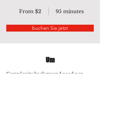
From $2
95 minutes
buchen Sie jetzt
Um
Complexity background need pen 
tool to do clipping path. Pen tool is 
best tool for clipping with images that 
Color are same Background Color.
Vorherige
Nächste