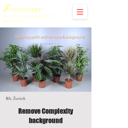
F
amilyclippy
Beschneidungspfad &
Retusche
&lt; Zurück
Remove Complexity
background